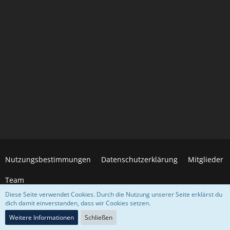
Nutzungsbestimmungen
Datenschutzerklärung
Mitglieder
Team
Diese Seite verwendet Cookies. Durch die Nutzung unserer Seite erklärst du
dich damit einverstanden, dass wir Cookies setzen.
Community-Software:
WoltLab Suite™
Weitere Informationen
Schließen